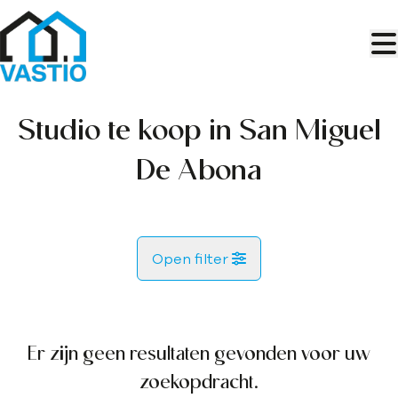
Ga naar hoofdinhoud
Studio te koop in San Miguel
De Abona
Open filter
Gemeente
Er zijn geen resultaten gevonden voor uw
Kaartweergave
zoekopdracht.