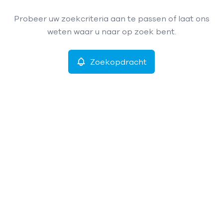
Type
Probeer uw zoekcriteria aan te passen of laat ons
Zoekopdracht
Sorteer op
weten waar u naar op zoek bent.
Meer criteria
Zoekopdracht
Min. budget
Max. budget
Zoeken