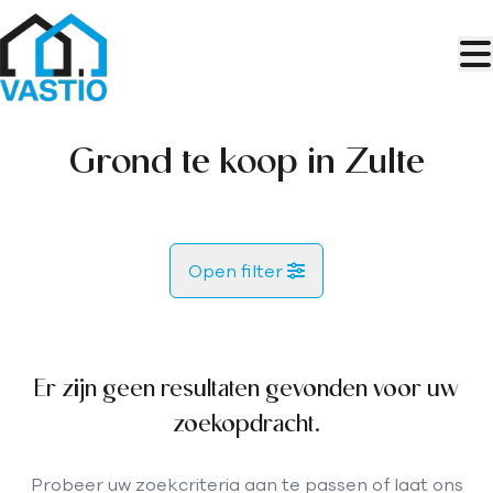
Ga naar hoofdinhoud
Grond te koop in Zulte
Open filter
Gemeente
Zulte (9870)
Er zijn geen resultaten gevonden voor uw
Remove
Kaartweergave
zoekopdracht.
Type
Probeer uw zoekcriteria aan te passen of laat ons
Grond
Zoekopdracht
Sorteer op