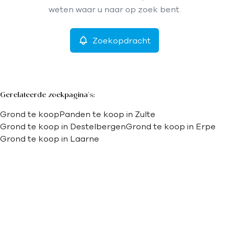
Remove
weten waar u naar op zoek bent.
Zoekopdracht
Meer criteria
Min. budget
Gerelateerde zoekpagina's
:
Grond te koop
Panden te koop in Zulte
Max. budget
Grond te koop in Destelbergen
Grond te koop in Erpe
Grond te koop in Laarne
Zoeken