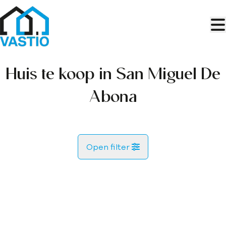
Ga naar hoofdinhoud
Huis te koop in San Miguel De
Abona
Open filter
Gemeente
Kaartweergave
Type