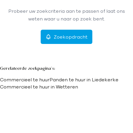
Type
Probeer uw zoekcriteria aan te passen of laat ons
Commercieel
Zoekopdracht
Sorteer op
Remove
weten waar u naar op zoek bent.
Zoekopdracht
Meer criteria
Min. budget
Gerelateerde zoekpagina's
:
Commercieel te huur
Panden te huur in Liedekerke
Max. budget
Commercieel te huur in Wetteren
Zoeken