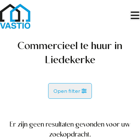
Ga naar hoofdinhoud
Commercieel te huur in
Liedekerke
Open filter
Gemeente
Liedekerke (1770)
Er zijn geen resultaten gevonden voor uw
Remove
Kaartweergave
zoekopdracht.