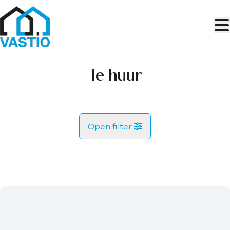
Ga naar hoofdinhoud
Te huur
Open filter
Gemeente
Lijstweergave
Type
Zoekopdracht
Sorteer op