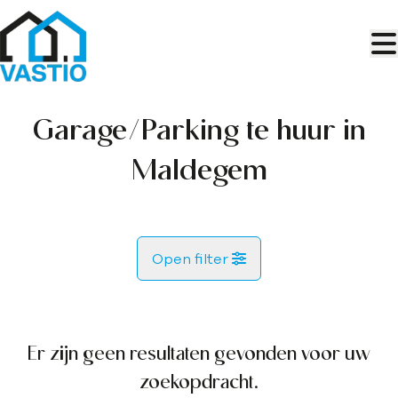
Ga naar hoofdinhoud
Garage/Parking te huur in
Maldegem
Open filter
Gemeente
Maldegem (9990)
Er zijn geen resultaten gevonden voor uw
Remove
Kaartweergave
zoekopdracht.