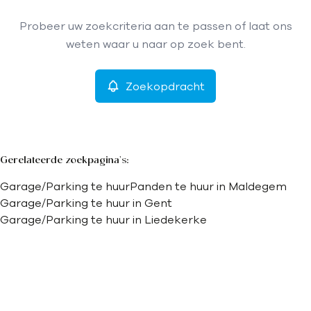
Type
Probeer uw zoekcriteria aan te passen of laat ons
Garage/Parking
Zoekopdracht
Sorteer op
Remove
weten waar u naar op zoek bent.
Zoekopdracht
Meer criteria
Min. budget
Gerelateerde zoekpagina's
:
Garage/Parking te huur
Panden te huur in Maldegem
Max. budget
Garage/Parking te huur in Gent
Garage/Parking te huur in Liedekerke
Zoeken