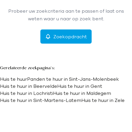
Type
Probeer uw zoekcriteria aan te passen of laat ons
Huis
Zoekopdracht
Sorteer op
Remove
weten waar u naar op zoek bent.
Zoekopdracht
Meer criteria
Min. budget
Gerelateerde zoekpagina's
:
Huis te huur
Panden te huur in Sint-Jans-Molenbeek
Max. budget
Huis te huur in Beervelde
Huis te huur in Gent
Huis te huur in Lochristi
Huis te huur in Maldegem
Huis te huur in Sint-Martens-Latem
Huis te huur in Zele
Zoeken