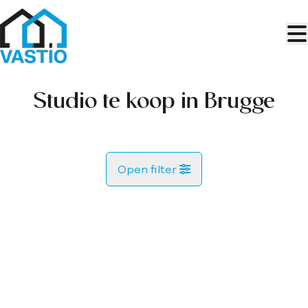
Ga naar hoofdinhoud
Studio te koop in Brugge
Open filter
Gemeente
VERKOCHT
Brugge (8000, 8200)
Remove
Kaartweergave
Type
Studio
Zoekopdracht
Sorteer op