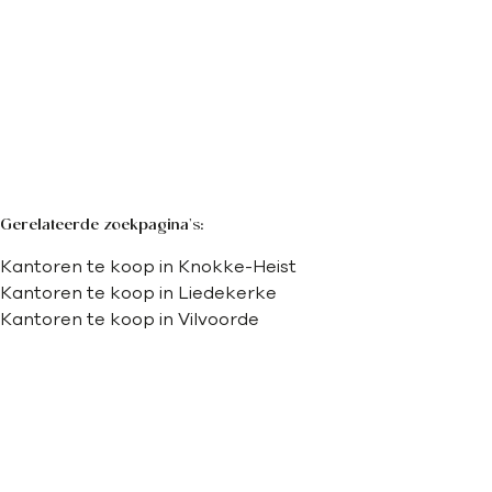
404
m²
503.75
m²
1
Gerelateerde zoekpagina's
:
Kantoren te koop in Knokke-Heist
Kantoren te koop in Liedekerke
Kantoren te koop in Vilvoorde