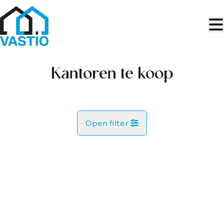
Ga naar hoofdinhoud
Kantoren te koop
Open filter
Gemeente
Kaartweergave
Type
Kantoren
Remove
Zoekopdracht
Sorteer op