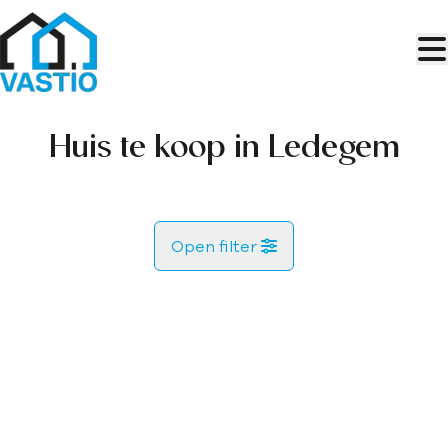
Ga naar hoofdinhoud
Huis te koop in Ledegem
Open filter
Gemeente
VERKOCHT
Ledegem (8880)
Remove
Kaartweergave
Type
Huis
Zoekopdracht
Sorteer op