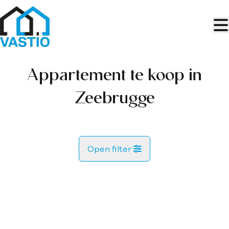
Ga naar hoofdinhoud
Appartement te koop in
Zeebrugge
Open filter
Gemeente
VERKOCHT
Zeebrugge (8380)
Remove
Kaartweergave