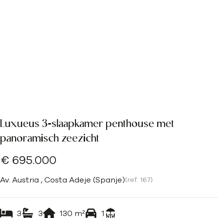
Luxueus 3‑slaapkamer penthouse met
panoramisch zeezicht
€ 695.000
Av. Austria , Costa Adeje (Spanje)
(ref.
167
)
3
3
130
m²
1