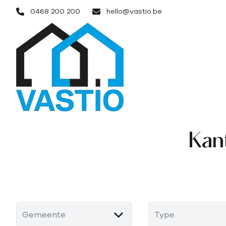
Ga naar hoofdinhoud
0468 200 200
hello@vastio.be
Kan
Gemeente
Type