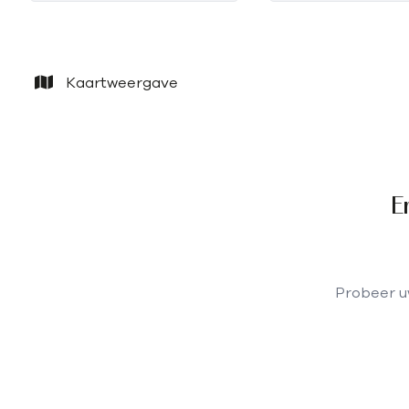
Kaartweergave
E
Probeer uw