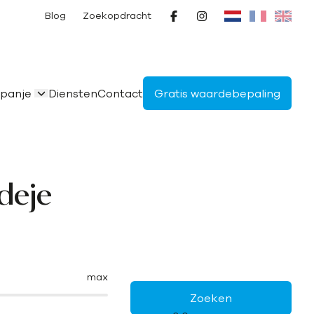
Blog
Zoekopdracht
panje
Diensten
Contact
Gratis waardebepaling
deje
max
Zoeken