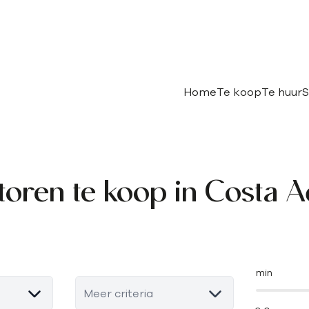
Home
Te koop
Te huur
S
toren te koop in Costa A
min
Meer criteria