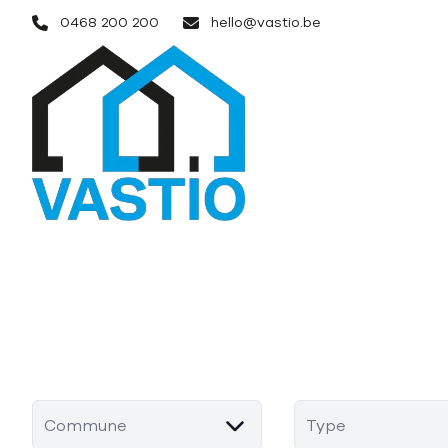
Aller au contenu principal
0468 200 200
hello@vastio.be
Commune
Type