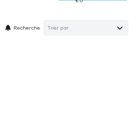
Recherche
Trier par
OPTION
Appartement meublé avec vue panoramique sur