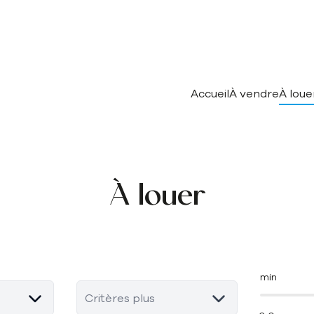
Accueil
À vendre
À loue
À louer
min
Critères plus