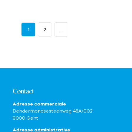
1
2
...
Contact
Adresse commerciale
Dendermondsesteenweg 48A/002
9000 Gent
Adresse administrative