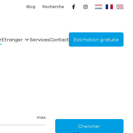
Blog
Recherche
r
Etranger
Services
Contact
Estimation gratuite
max
Chercher