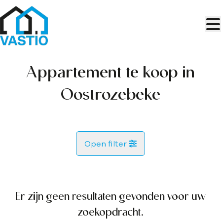
Ga naar hoofdinhoud
Appartement te koop in
Oostrozebeke
Open filter
Gemeente
Oostrozebeke (8780)
Er zijn geen resultaten gevonden voor uw
Remove
Kaartweergave
zoekopdracht.