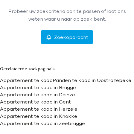
Type
Probeer uw zoekcriteria aan te passen of laat ons
Appartement
Zoekopdracht
Sorteer op
Remove
weten waar u naar op zoek bent.
Zoekopdracht
Meer criteria
Min. budget
Gerelateerde zoekpagina's
:
Appartement te koop
Panden te koop in Oostrozebeke
Max. budget
Appartement te koop in Brugge
Appartement te koop in Deinze
Appartement te koop in Gent
Appartement te koop in Herzele
Zoeken
Appartement te koop in Knokke
Appartement te koop in Zeebrugge