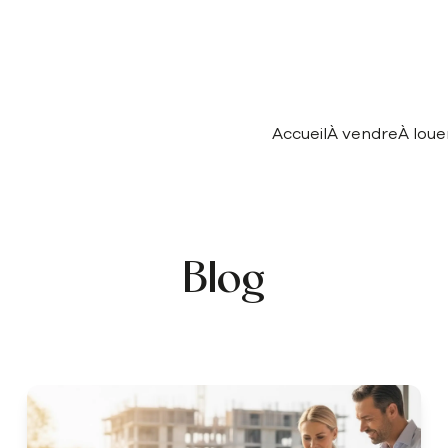
Accueil
À vendre
À loue
Blog