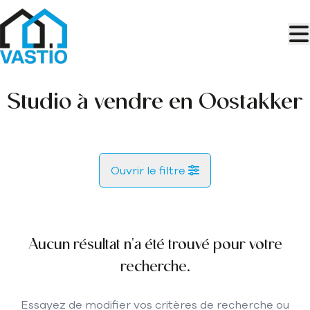
Aller au contenu principal
Studio à vendre en Oostakker
Ouvrir le filtre
Commune
Oostakker (9041)
Aucun résultat n'a été trouvé pour votre
Remove
Vue de la carte
recherche.
Type
Essayez de modifier vos critères de recherche ou
Studio
Recherche
Trier par