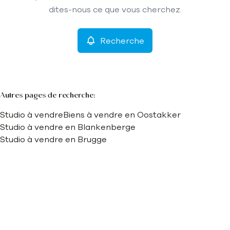
Remove
dites-nous ce que vous cherchez.
Recherche
Critères plus
Min. budget
Autres pages de recherche
:
Studio à vendre
Biens à vendre en Oostakker
Max. budget
Studio à vendre en Blankenberge
Studio à vendre en Brugge
Chercher