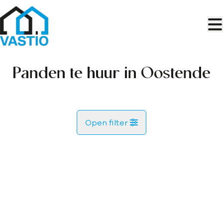
Ga naar hoofdinhoud
Panden te huur in Oostende
Open filter
Gemeente
Oostende (8400)
Remove
Kaartweergave
Type
Zoekopdracht
Sorteer op