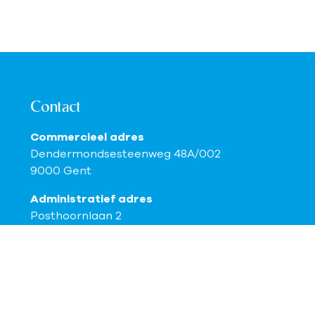
Contact
Commercieel adres
Dendermondsesteenweg 48A/002
9000 Gent
Administratief adres
Posthoornlaan 2
9080 Lochristi
0468 200 200
hello@vastio.be