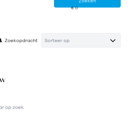
Zoeken
Zoekopdracht
Sorteer op
uw
aar op zoek