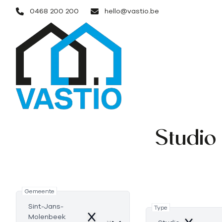
Ga naar hoofdinhoud
0468 200 200
hello@vastio.be
Studio
Gemeente
Sint-Jans-
Type
Molenbeek
Remove