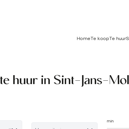
Home
Te koop
Te huur
S
 te huur in Sint-Jans-Mo
min