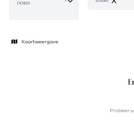
Studio
(1080)
Remove
Kaartweergave
E
Probeer uw