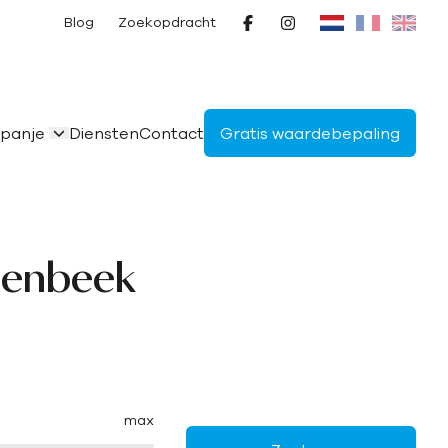
Blog
Zoekopdracht
panje
Diensten
Contact
Gratis waardebepaling
lenbeek
max