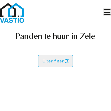
Ga naar hoofdinhoud
Panden te huur in Zele
Open filter
Gemeente
VERHUURD
Zele (9240)
Remove
Kaartweergave
Type
Zoekopdracht
Sorteer op