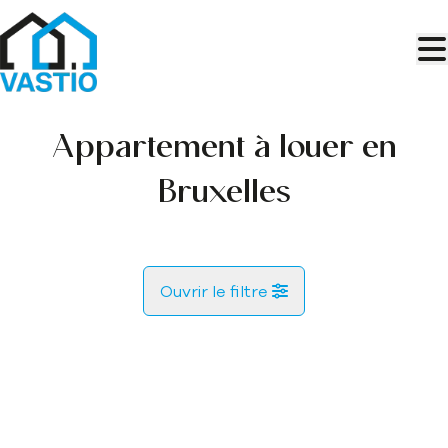
Aller au contenu principal
Appartement à louer en
Bruxelles
Ouvrir le filtre
Commune
LOUÉ
Bruxelles (1000)
Remove
Vue de la carte