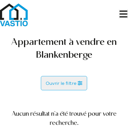
Aller au contenu principal
Appartement à vendre en
Blankenberge
Ouvrir le filtre
Commune
Blankenberge (8370)
Aucun résultat n'a été trouvé pour votre
Remove
Vue de la carte
recherche.