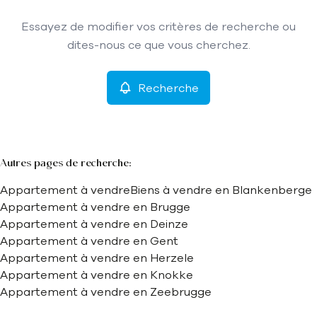
Type
Essayez de modifier vos critères de recherche ou
Appartement
Recherche
Trier par
Remove
dites-nous ce que vous cherchez.
Recherche
Critères plus
Min. budget
Autres pages de recherche
:
Appartement à vendre
Biens à vendre en Blankenberge
Max. budget
Appartement à vendre en Brugge
Appartement à vendre en Deinze
Appartement à vendre en Gent
Appartement à vendre en Herzele
Chercher
Appartement à vendre en Knokke
Appartement à vendre en Zeebrugge