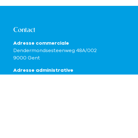
Contact
Adresse commerciale
Dendermondsesteenweg 48A/002
9000 Gent
Adresse administrative
Posthoornlaan 2
9080 Lochristi
0468 200 200
hello@vastio.be
 Solutions
-
Disclaimer
-
Privacy statement
-
Cookie poli