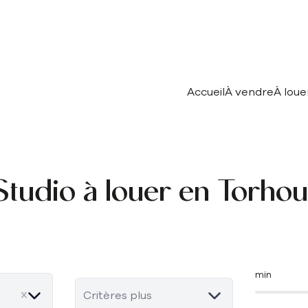
Accueil
À vendre
À loue
Studio à louer en Torhou
min
Critères plus