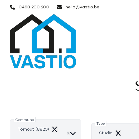
Aller au contenu principal
0468 200 200
hello@vastio.be
Commune
Type
Torhout (8820)
Remove
Studio
Remove