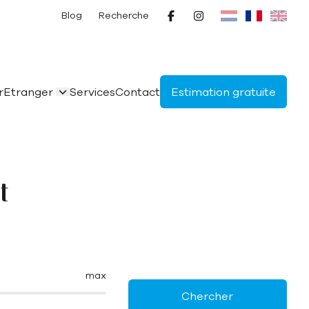
Blog
Recherche
r
Etranger
Services
Contact
Estimation gratuite
t
max
Chercher